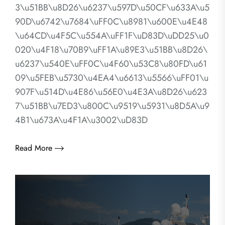
3\u51BB\u8D26\u6237\u597D\u50CF\u633A\u5
90D\u6742\u7684\uFF0C\u8981\u600E\u4E48
\u64CD\u4F5C\u554A\uFF1F\uD83D\uDD25\u0
020\u4F18\u70B9\uFF1A\u89E3\u51BB\u8D26\
u6237\u540E\uFF0C\u4F60\u53C8\u80FD\u61
09\u5FEB\u5730\u4EA4\u6613\u5566\uFF01\u
907F\u514D\u4E86\u56E0\u4E3A\u8D26\u623
7\u51BB\u7ED3\u800C\u9519\u5931\u8D5A\u9
4B1\u673A\u4F1A\u3002\uD83D
Read More