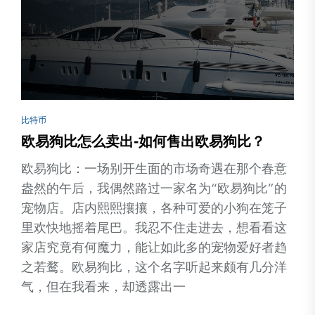
比特币
欧易狗比怎么卖出-如何售出欧易狗比？
欧易狗比：一场别开生面的市场奇遇在那个春意
盎然的午后，我偶然路过一家名为“欧易狗比”的
宠物店。店内熙熙攘攘，各种可爱的小狗在笼子
里欢快地摇着尾巴。我忍不住走进去，想看看这
家店究竟有何魔力，能让如此多的宠物爱好者趋
之若鹜。欧易狗比，这个名字听起来颇有几分洋
气，但在我看来，却透露出一