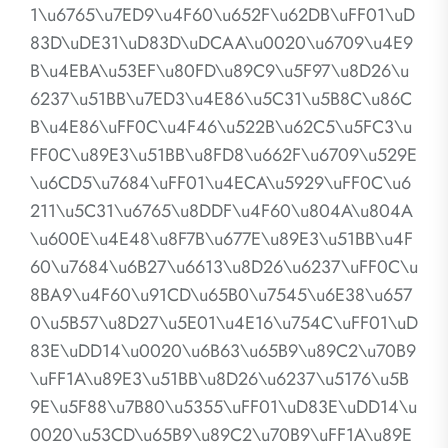
1\u6765\u7ED9\u4F60\u652F\u62DB\uFF01\uD
83D\uDE31\uD83D\uDCAA\u0020\u6709\u4E9
B\u4EBA\u53EF\u80FD\u89C9\u5F97\u8D26\u
6237\u51BB\u7ED3\u4E86\u5C31\u5B8C\u86C
B\u4E86\uFF0C\u4F46\u522B\u62C5\u5FC3\u
FF0C\u89E3\u51BB\u8FD8\u662F\u6709\u529E
\u6CD5\u7684\uFF01\u4ECA\u5929\uFF0C\u6
211\u5C31\u6765\u8DDF\u4F60\u804A\u804A
\u600E\u4E48\u8F7B\u677E\u89E3\u51BB\u4F
60\u7684\u6B27\u6613\u8D26\u6237\uFF0C\u
8BA9\u4F60\u91CD\u65B0\u7545\u6E38\u657
0\u5B57\u8D27\u5E01\u4E16\u754C\uFF01\uD
83E\uDD14\u0020\u6B63\u65B9\u89C2\u70B9
\uFF1A\u89E3\u51BB\u8D26\u6237\u5176\u5B
9E\u5F88\u7B80\u5355\uFF01\uD83E\uDD14\u
0020\u53CD\u65B9\u89C2\u70B9\uFF1A\u89E