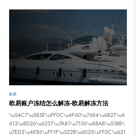
欧易
欧易账户冻结怎么解冻-欧易解冻方法
\u54C7\u585E\uFF0C\u4F60\u7684\u6B27\u6
613\u8D26\u6237\u7A81\u7136\u88AB\u51BB\
u7ED3\u4E86\uFF1F\u522B\u6025\uFF0C\u621