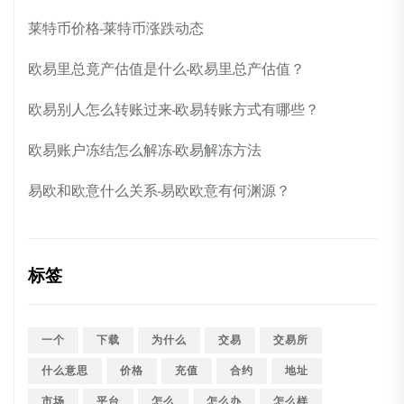
莱特币价格-莱特币涨跌动态
欧易里总竟产估值是什么-欧易里总产估值？
欧易别人怎么转账过来-欧易转账方式有哪些？
欧易账户冻结怎么解冻-欧易解冻方法
易欧和欧意什么关系-易欧欧意有何渊源？
标签
一个
下载
为什么
交易
交易所
什么意思
价格
充值
合约
地址
市场
平台
怎么
怎么办
怎么样