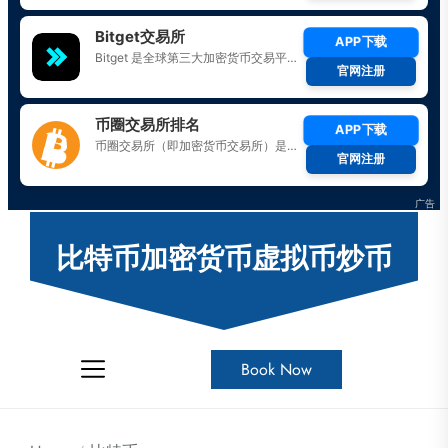
Skip
to
比特币加密货币虚拟币炒币
the
content
Book Now