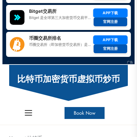
Skip
to
比特币加密货币虚拟币炒币
the
content
Book Now