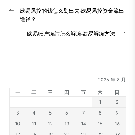
文
Previous
欧易风控的钱怎么划出去-欧易风控资金流出
章
post:
途径？
导
航
Nex
欧易账户冻结怎么解冻-欧易解冻方法
post
2026 年 8 月
一
二
三
四
五
六
日
1
2
3
4
5
6
7
8
9
10
11
12
13
14
15
16
17
18
19
20
21
22
23