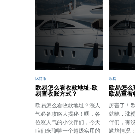
比特币
欧易
欧易怎么看收款地址-欧
欧易怎么
易查收账方式？
欧易查看
欧易怎么看收款地址？涨人
厉害了！
气必备攻略大揭秘！嘿，各
就晓，涨
位涨人气的小伙伴们，今天
伴们，有
咱们来聊聊一个超级实用的
尴尬情况