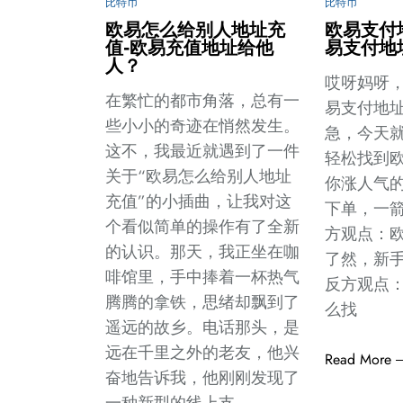
比特币
比特币
欧易怎么给别人地址充
欧易支付
值-欧易充值地址给他
易支付地
人？
哎呀妈呀
在繁忙的都市角落，总有一
易支付地
些小小的奇迹在悄然发生。
急，今天
这不，我最近就遇到了一件
轻松找到
关于“欧易怎么给别人地址
你涨人气
充值”的小插曲，让我对这
下单，一
个看似简单的操作有了全新
方观点：
的认识。那天，我正坐在咖
了然，新
啡馆里，手中捧着一杯热气
反方观点
腾腾的拿铁，思绪却飘到了
么找
遥远的故乡。电话那头，是
远在千里之外的老友，他兴
Read More
奋地告诉我，他刚刚发现了