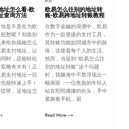
欧易
地址怎么看-欧
欧易怎么往别的地址转
址查询方法
账-欧易跨地址转账教程
，你是不是在为欧
在数字金融的浪潮中，欧易
址犯愁呢？别急别
作为一款便捷的支付工具，
就来给你揭秘怎么
其转账功能如同城市中的脉
欧易支付地址，让
络，连接着每个人的生活。
的同时，还能轻松
然而，当提到“欧易怎么往
箭双雕有木有！正
别的地址转账”这个问题
欧易支付地址一目
时，我脑海中不禁浮现出一
手也能快速上手！
幅画面：一位焦急的年轻人
：哎呀，这地址怎
站在熙熙攘攘的街头，手中
紧握着手机，眉
Read More