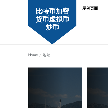
Skip
示例页面
to
比特币加密
the
货币虚拟币
content
炒币
Home
地址