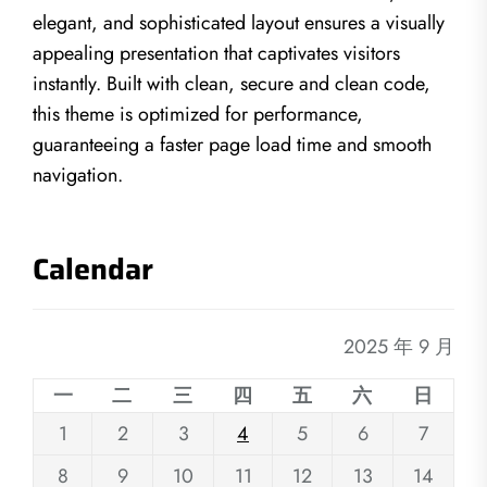
elegant, and sophisticated layout ensures a visually
appealing presentation that captivates visitors
instantly. Built with clean, secure and clean code,
this theme is optimized for performance,
guaranteeing a faster page load time and smooth
navigation.
Calendar
2025 年 9 月
一
二
三
四
五
六
日
1
2
3
4
5
6
7
8
9
10
11
12
13
14