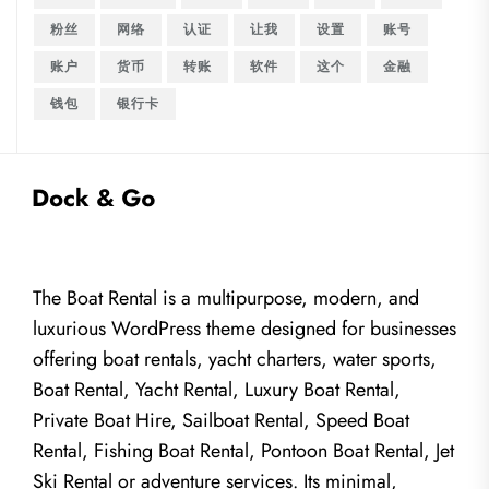
粉丝
网络
认证
让我
设置
账号
账户
货币
转账
软件
这个
金融
钱包
银行卡
The Boat Rental is a multipurpose, modern, and
luxurious WordPress theme designed for businesses
offering boat rentals, yacht charters, water sports,
Boat Rental, Yacht Rental, Luxury Boat Rental,
Private Boat Hire, Sailboat Rental, Speed Boat
Rental, Fishing Boat Rental, Pontoon Boat Rental, Jet
Ski Rental or adventure services. Its minimal,