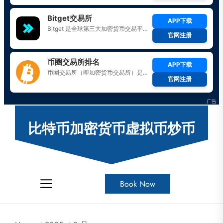
Skip
to
比特币加密货币虚拟币炒币
the
content
Book Now