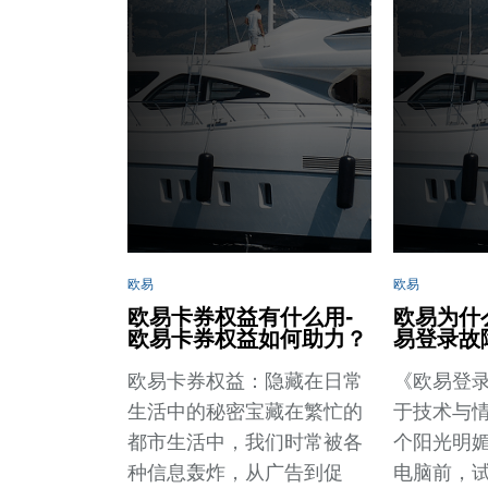
欧易
欧易
欧易卡券权益有什么用-
欧易为什
欧易卡券权益如何助力？
易登录故
欧易卡券权益：隐藏在日常
《欧易登
生活中的秘密宝藏在繁忙的
于技术与
都市生活中，我们时常被各
个阳光明
种信息轰炸，从广告到促
电脑前，