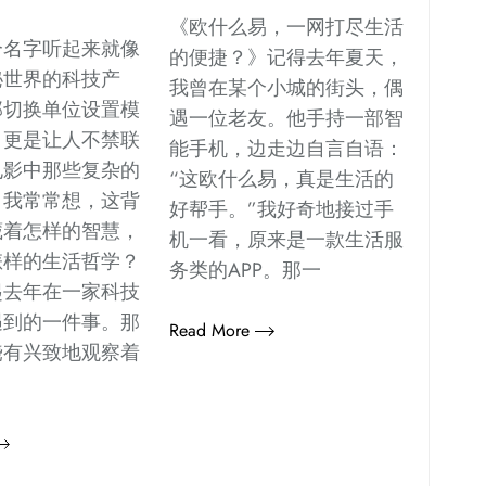
《欧什么易，一网打尽生活
个名字听起来就像
的便捷？》记得去年夏天，
秘世界的科技产
我曾在某个小城的街头，偶
那切换单位设置模
遇一位老友。他手持一部智
，更是让人不禁联
能手机，边走边自言自语：
电影中那些复杂的
“这欧什么易，真是生活的
。我常常想，这背
好帮手。”我好奇地接过手
藏着怎样的智慧，
机一看，原来是一款生活服
怎样的生活哲学？
务类的APP。那一
起去年在一家科技
遇到的一件事。那
Read More
饶有兴致地观察着