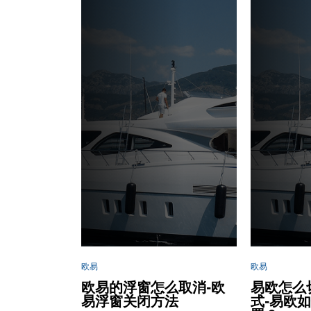
欧易
欧易
欧易的浮窗怎么取消-欧
易欧怎么
易浮窗关闭方法
式-易欧