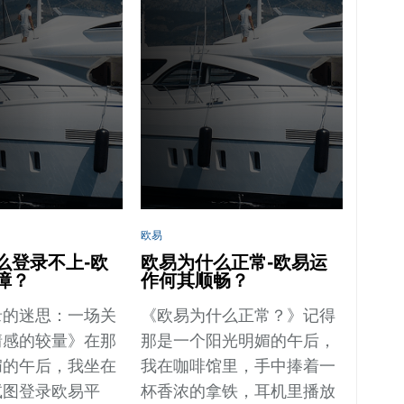
欧易
么登录不上-欧
欧易为什么正常-欧易运
障？
作何其顺畅？
录的迷思：一场关
《欧易为什么正常？》记得
情感的较量》在那
那是一个阳光明媚的午后，
媚的午后，我坐在
我在咖啡馆里，手中捧着一
试图登录欧易平
杯香浓的拿铁，耳机里播放