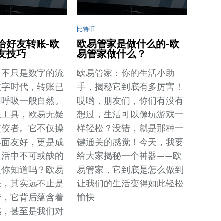
比特币
给好友转账-欧
欧易管家是做什么的-欧
友技巧
易管家做什么？
，不只是数字的流
欧易管家：你的生活小助
数字时代，转账已
手，揭秘它到底有多厉害！
同呼吸一般自然。
哎哟，朋友们，你们有没有
账工具，欧易无疑
想过，生活可以像玩游戏一
佼佼者。它不仅操
样轻松？没错，就是那种一
界面友好，更是成
键通关的感觉！今天，我要
生活中不可或缺的
给大家揭秘一个神器——欧
但你知道吗？欧易
易管家，它到底是怎么做到
账，其实远不止是
让我们的生活变得如此轻松
转，它背后蕴含着
愉快
感，甚至是我们对