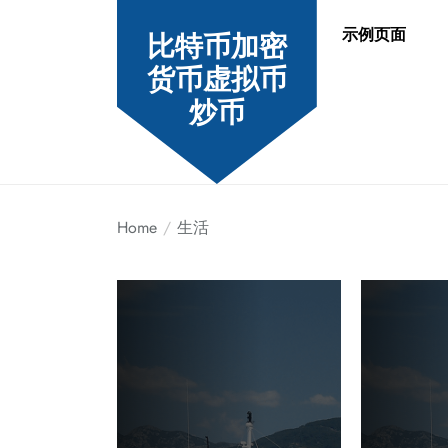
Skip
示例页面
to
比特币加密
the
货币虚拟币
content
炒币
Home
生活