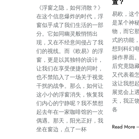
置？
《浮窗之隐，如何消散？》
易欧，这
在这个信息爆炸的时代，浮
是某个神
窗似乎成了我们生活的一部
物，而它
分。它如同幽灵般悄悄出
式的功能
现，又在不经意间侵占了我
想到科幻
们的视线。而《欧易》的浮
操作界面
窗，更是以其独特的设计，
后究竟隐
让我们在享受便捷的同时，
又代表着
也不禁陷入了一场关于视觉
这让我想
干扰的战争。那么，如何让
展览会上
这小小的浮窗消失，恢复我
天，我正
们内心的宁静呢？我不禁想
各
起去年在一家咖啡馆的一次
偶遇。那天，阳光正好，我
Read More
坐在窗边，点了一杯