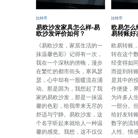
比特币
比特币
易欧沙发家具怎么样-易
欧易怎么
欧沙发评价如何？
易转账好
《易欧沙发，家居生活的一
欧易转账
抹温馨色彩》记得有一次，
转在这个
我在一个深秋的傍晚，漫步
经变得如
在繁忙的都市街头，寒风瑟
而提到转
瑟，心中却有一股暖流在涌
是其中的
动。那是因为，我想起了我
作便捷，
家的易欧沙发，那是一抹温
为许多人
馨的色彩，给我带来无尽的
一部分。
舒适与宁静。易欧沙发，这
给好友转
个名字听起来就给人一种温
数字的流
馨的感觉。我想，这不仅仅
人性、情