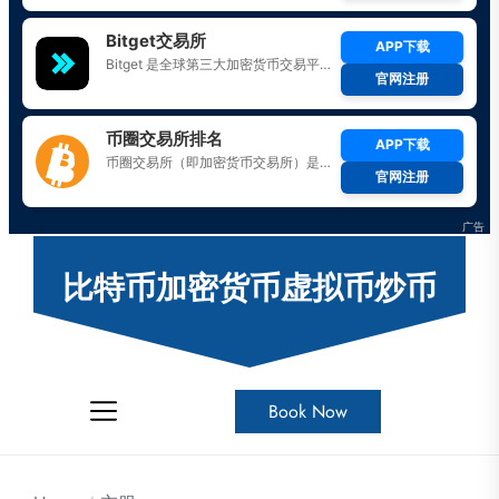
Skip
to
比特币加密货币虚拟币炒币
the
content
Book Now