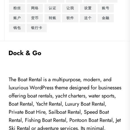
粉丝
网络
认证
让我
设置
账号
账户
货币
转账
软件
这个
金融
钱包
银行卡
The Boat Rental is a multipurpose, modern, and
luxurious WordPress theme designed for businesses
offering boat rentals, yacht charters, water sports,
Boat Rental, Yacht Rental, Luxury Boat Rental,
Private Boat Hire, Sailboat Rental, Speed Boat
Rental, Fishing Boat Rental, Pontoon Boat Rental, Jet
Ski Rental or adventure services. Its minimal,