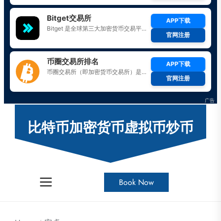
Skip
to
比特币加密货币虚拟币炒币
the
content
Book Now