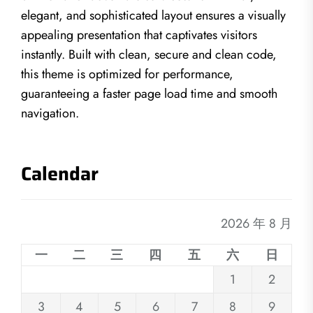
elegant, and sophisticated layout ensures a visually
appealing presentation that captivates visitors
instantly. Built with clean, secure and clean code,
this theme is optimized for performance,
guaranteeing a faster page load time and smooth
navigation.
Calendar
2026 年 8 月
一
二
三
四
五
六
日
1
2
3
4
5
6
7
8
9