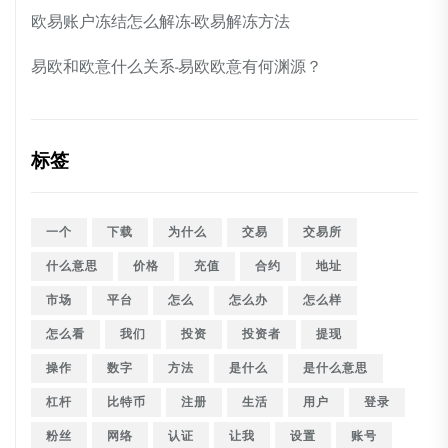
欧易账户冻结怎么解冻-欧易解冻方法
易欧和欧意什么关系-易欧欧意有何渊源？
标签
一个
下载
为什么
交易
交易所
什么意思
价格
充值
合约
地址
市场
平台
怎么
怎么办
怎么样
怎么看
我们
投资
投资者
提现
操作
数字
方法
是什么
是什么意思
杠杆
比特币
注册
生活
用户
登录
粉丝
网络
认证
让我
设置
账号