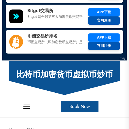
Skip
to
比特币加密货币虚拟币炒币
the
content
Book Now