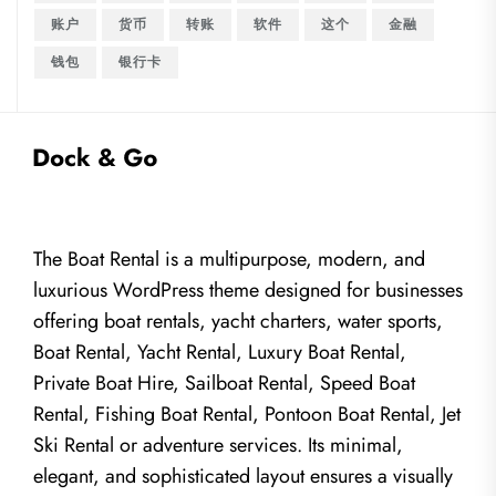
账户
货币
转账
软件
这个
金融
钱包
银行卡
The Boat Rental is a multipurpose, modern, and
luxurious WordPress theme designed for businesses
offering boat rentals, yacht charters, water sports,
Boat Rental, Yacht Rental, Luxury Boat Rental,
Private Boat Hire, Sailboat Rental, Speed Boat
Rental, Fishing Boat Rental, Pontoon Boat Rental, Jet
Ski Rental or adventure services. Its minimal,
elegant, and sophisticated layout ensures a visually