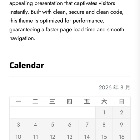
appealing presentation that captivates visitors
instantly. Built with clean, secure and clean code,
this theme is optimized for performance,
guaranteeing a faster page load time and smooth
navigation.
Calendar
2026 年 8 月
一
二
三
四
五
六
日
1
2
3
4
5
6
7
8
9
10
11
12
13
14
15
16