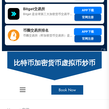
Skip
to
比特币加密货币虚拟币炒币
the
content
Book Now