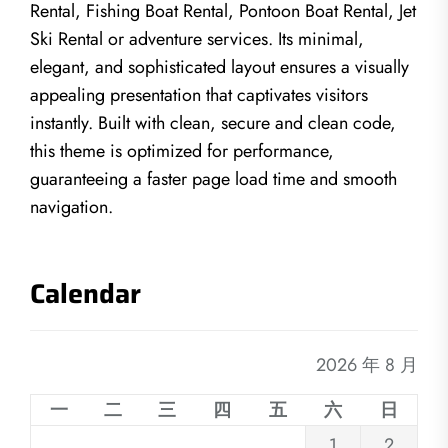
Rental, Fishing Boat Rental, Pontoon Boat Rental, Jet
Ski Rental or adventure services. Its minimal,
elegant, and sophisticated layout ensures a visually
appealing presentation that captivates visitors
instantly. Built with clean, secure and clean code,
this theme is optimized for performance,
guaranteeing a faster page load time and smooth
navigation.
Calendar
2026 年 8 月
一
二
三
四
五
六
日
1
2