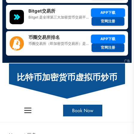
Skip
to
比特币加密货币虚拟币炒币
the
content
Book Now