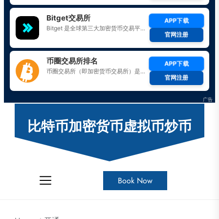
Skip
to
比特币加密货币虚拟币炒币
the
content
Book Now