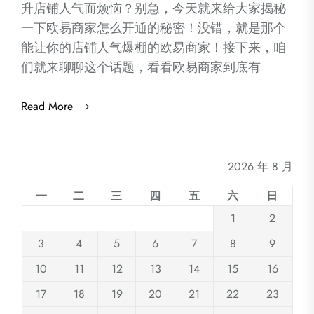
升店铺人气而烦恼？别急，今天就来给大家揭秘
一下欧易商家怎么开通的秘密！没错，就是那个
能让你的店铺人气爆棚的欧易商家！接下来，咱
们就来聊聊这个话题，看看欧易商家到底有
Read More
2026 年 8 月
一
二
三
四
五
六
日
1
2
3
4
5
6
7
8
9
10
11
12
13
14
15
16
17
18
19
20
21
22
23