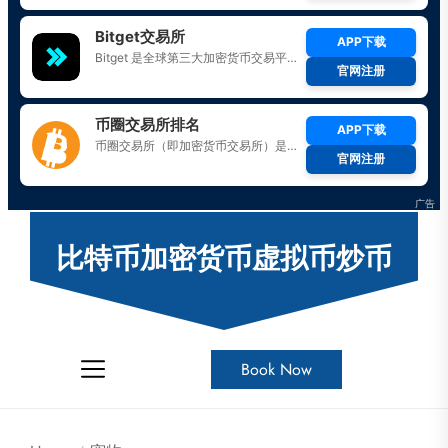
Skip
to
比特币加密货币虚拟币炒币
the
content
Book Now