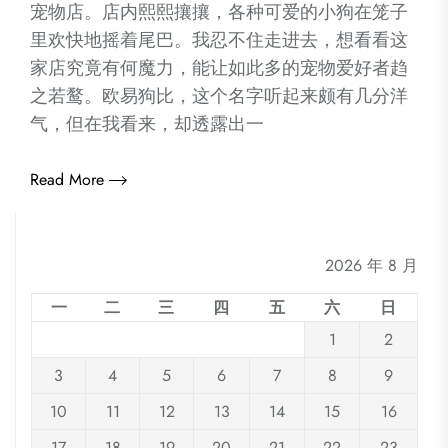
宠物店。店内熙熙攘攘，各种可爱的小狗在笼子
里欢快地摇着尾巴。我忍不住走进去，想看看这
家店究竟有何魔力，能让如此多的宠物爱好者趋
之若鹜。欧易狗比，这个名字听起来颇有几分洋
气，但在我看来，却透露出一
Read More
2026 年 8 月
一
二
三
四
五
六
日
1
2
3
4
5
6
7
8
9
10
11
12
13
14
15
16
17
18
19
20
21
22
23