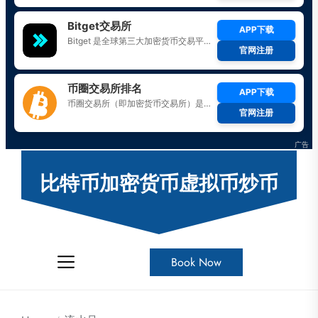
Skip
to
比特币加密货币虚拟币炒币
the
content
Book Now