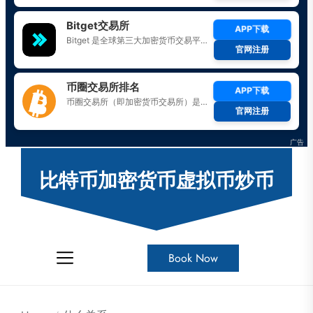
Skip
to
比特币加密货币虚拟币炒币
the
content
Book Now