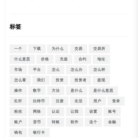
标签
一个
下载
为什么
交易
交易所
什么意思
价格
充值
合约
地址
市场
平台
怎么
怎么办
怎么样
怎么看
我们
投资
投资者
提现
操作
数字
方法
是什么
是什么意思
杠杆
比特币
注册
生活
用户
登录
粉丝
网络
认证
让我
设置
账号
账户
货币
转账
软件
这个
金融
钱包
银行卡