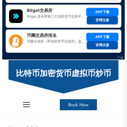
Skip
to
比特币加密货币虚拟币炒币
the
content
Book Now