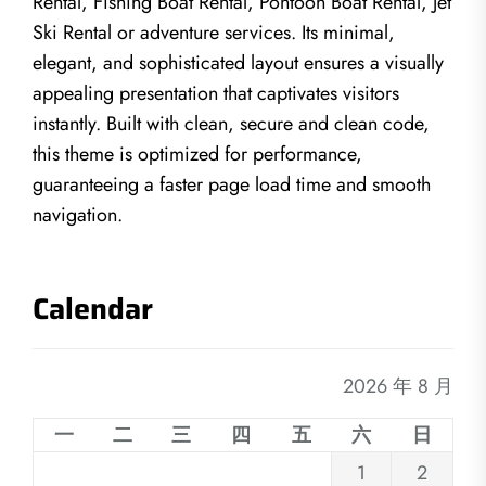
Rental, Fishing Boat Rental, Pontoon Boat Rental, Jet
Ski Rental or adventure services. Its minimal,
elegant, and sophisticated layout ensures a visually
appealing presentation that captivates visitors
instantly. Built with clean, secure and clean code,
this theme is optimized for performance,
guaranteeing a faster page load time and smooth
navigation.
Calendar
2026 年 8 月
一
二
三
四
五
六
日
1
2