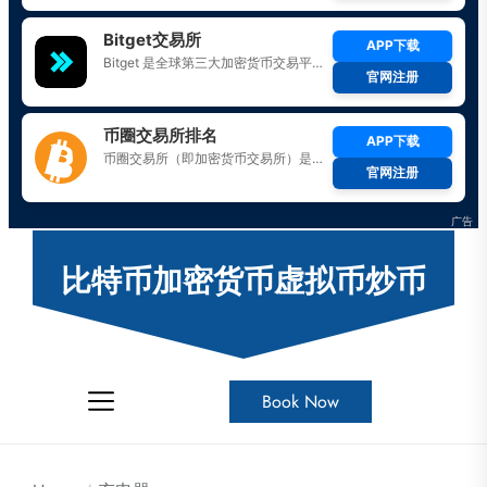
Skip
to
比特币加密货币虚拟币炒币
the
content
Book Now