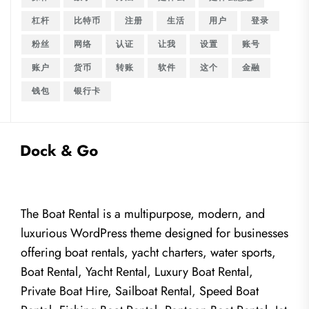
杠杆
比特币
注册
生活
用户
登录
粉丝
网络
认证
让我
设置
账号
账户
货币
转账
软件
这个
金融
钱包
银行卡
The Boat Rental is a multipurpose, modern, and
luxurious WordPress theme designed for businesses
offering boat rentals, yacht charters, water sports,
Boat Rental, Yacht Rental, Luxury Boat Rental,
Private Boat Hire, Sailboat Rental, Speed Boat