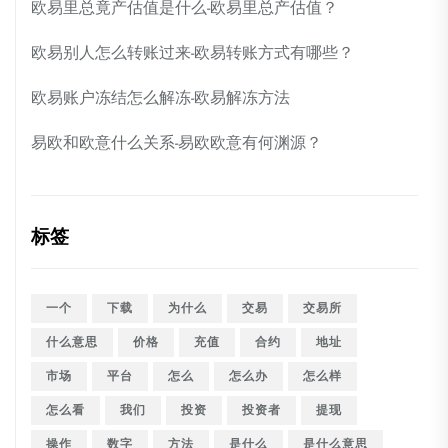
欧易里总竟产估值是什么-欧易里总产估值？
欧易别人怎么转账过来-欧易转账方式有哪些？
欧易账户冻结怎么解冻-欧易解冻方法
易欧和欧意什么关系-易欧欧意有何渊源？
标签
一个
下载
为什么
交易
交易所
什么意思
价格
充值
合约
地址
市场
平台
怎么
怎么办
怎么样
怎么看
我们
投资
投资者
提现
操作
数字
方法
是什么
是什么意思