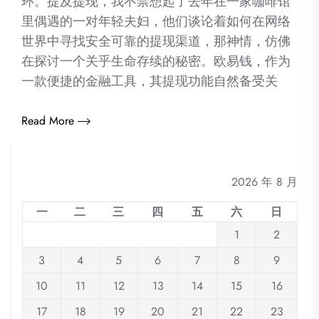
环。提及提现，我不禁想起了去年在一家咖啡馆
里偶遇的一对年轻夫妇，他们谈论着如何在网络
世界中寻找安全可靠的提现渠道，那神情，仿佛
在探讨一个关乎生命存续的秘密。欧易钱，作为
一款便捷的金融工具，其提现功能自然备受关
Read More
2026 年 8 月
一
二
三
四
五
六
日
1
2
3
4
5
6
7
8
9
10
11
12
13
14
15
16
17
18
19
20
21
22
23