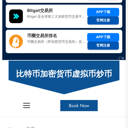
Skip
to
比特币加密货币虚拟币炒币
the
content
Book Now