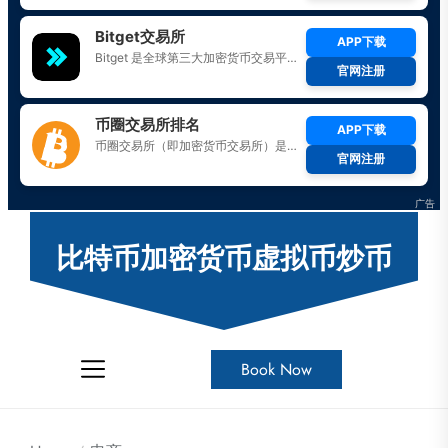
Skip
to
比特币加密货币虚拟币炒币
the
content
Book Now