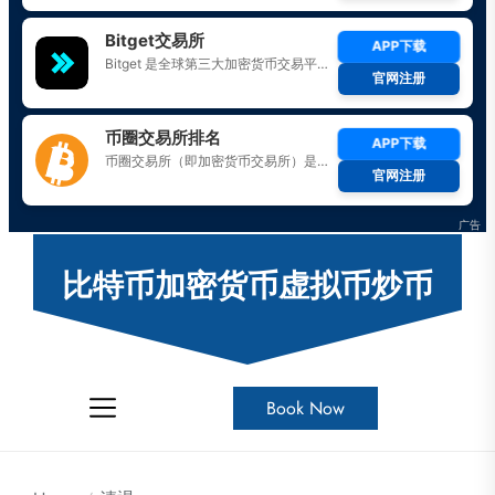
Skip
to
比特币加密货币虚拟币炒币
the
content
Book Now