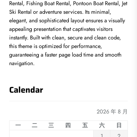
Rental, Fishing Boat Rental, Pontoon Boat Rental, Jet
Ski Rental or adventure services. Its minimal,
elegant, and sophisticated layout ensures a visually
appealing presentation that captivates visitors
instantly. Built with clean, secure and clean code,
this theme is optimized for performance,
guaranteeing a faster page load time and smooth
navigation.
Calendar
2026 年 8 月
一
二
三
四
五
六
日
1
2