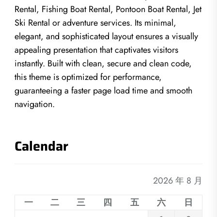
Rental, Fishing Boat Rental, Pontoon Boat Rental, Jet
Ski Rental or adventure services. Its minimal,
elegant, and sophisticated layout ensures a visually
appealing presentation that captivates visitors
instantly. Built with clean, secure and clean code,
this theme is optimized for performance,
guaranteeing a faster page load time and smooth
navigation.
Calendar
2026 年 8 月
一
二
三
四
五
六
日