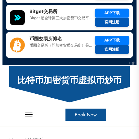
Skip
to
比特币加密货币虚拟币炒币
the
content
Book Now