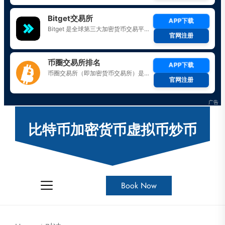
Skip
to
比特币加密货币虚拟币炒币
the
content
Book Now