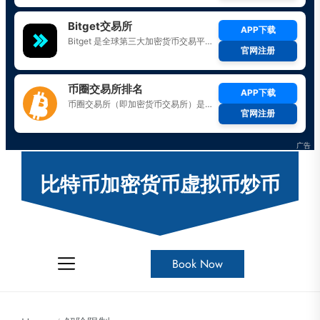
Skip
to
比特币加密货币虚拟币炒币
the
content
Book Now