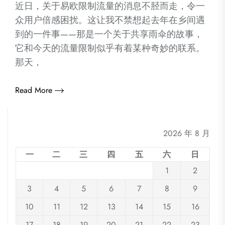
近日，关于易欧限制流量的消息不胫而走，令一
众用户倍感困扰。这让我不禁想起去年在乡间遇
到的一件事——那是一个关于共享雨伞的故事，
它和今天的流量限制似乎有着某种奇妙的联系。
那天，
Read More
2026 年 8 月
一
二
三
四
五
六
日
1
2
3
4
5
6
7
8
9
10
11
12
13
14
15
16
17
18
19
20
21
22
23