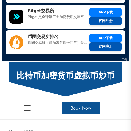
Skip
to
比特币加密货币虚拟币炒币
the
content
Book Now