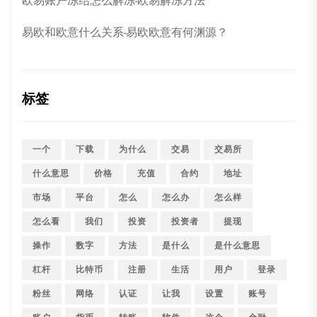
欧易账户冻结怎么解冻-欧易解冻方法
易欧和欧意什么关系-易欧欧意有何渊源？
标签
一个
下载
为什么
交易
交易所
什么意思
价格
充值
合约
地址
市场
平台
怎么
怎么办
怎么样
怎么看
我们
投资
投资者
提现
操作
数字
方法
是什么
是什么意思
杠杆
比特币
注册
生活
用户
登录
粉丝
网络
认证
让我
设置
账号