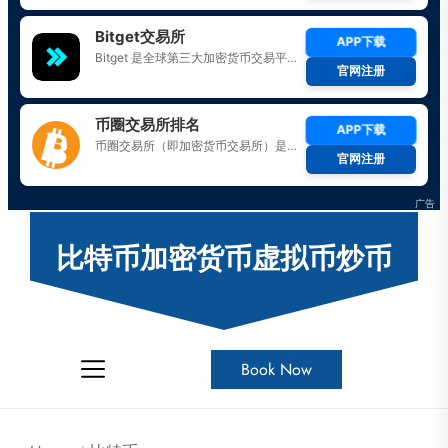
Skip
to
比特币加密货币虚拟币炒币
the
content
Book Now