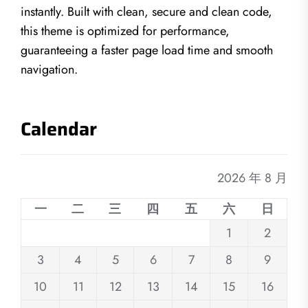
instantly. Built with clean, secure and clean code,
this theme is optimized for performance,
guaranteeing a faster page load time and smooth
navigation.
Calendar
2026 年 8 月
一
二
三
四
五
六
日
1
2
3
4
5
6
7
8
9
10
11
12
13
14
15
16