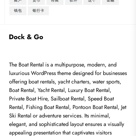
账户
货币
转账
软件
这个
金融
钱包
银行卡
The Boat Rental is a multipurpose, modern, and
luxurious WordPress theme designed for businesses
offering boat rentals, yacht charters, water sports,
Boat Rental, Yacht Rental, Luxury Boat Rental,
Private Boat Hire, Sailboat Rental, Speed Boat
Rental, Fishing Boat Rental, Pontoon Boat Rental, Jet
Ski Rental or adventure services. Its minimal,
elegant, and sophisticated layout ensures a visually
appealing presentation that captivates visitors