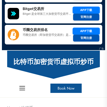
Skip
to
比特币加密货币虚拟币炒币
the
content
Book Now