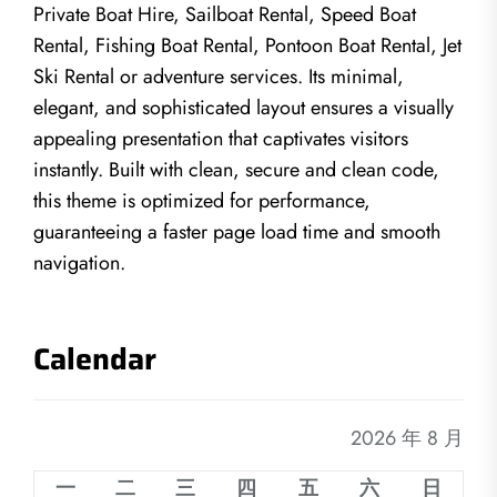
Private Boat Hire, Sailboat Rental, Speed Boat
Rental, Fishing Boat Rental, Pontoon Boat Rental, Jet
Ski Rental or adventure services. Its minimal,
elegant, and sophisticated layout ensures a visually
appealing presentation that captivates visitors
instantly. Built with clean, secure and clean code,
this theme is optimized for performance,
guaranteeing a faster page load time and smooth
navigation.
Calendar
2026 年 8 月
一
二
三
四
五
六
日