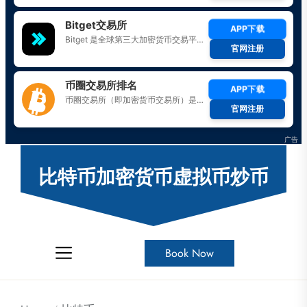
Skip
to
比特币加密货币虚拟币炒币
the
content
Book Now