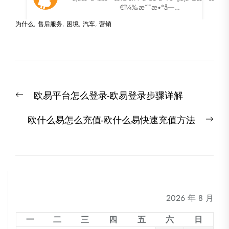
为什么
,
售后服务
,
困境
,
汽车
,
营销
文
Previous
欧易平台怎么登录-欧易登录步骤详解
章
post:
导
Nex
欧什么易怎么充值-欧什么易快速充值方法
航
post
2026 年 8 月
一
二
三
四
五
六
日