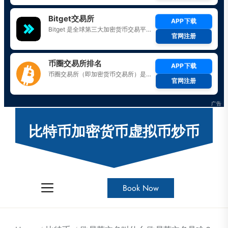
Skip
to
比特币加密货币虚拟币炒币
the
content
Book Now