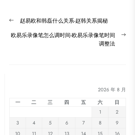
文
Previous
赵易欧和韩磊什么关系-赵韩关系揭秘
章
post:
导
Nex
欧易乐录像笔怎么调时间-欧易乐录像笔时间
航
post
调整法
2026 年 8 月
一
二
三
四
五
六
日
1
2
3
4
5
6
7
8
9
10
11
12
13
14
15
16