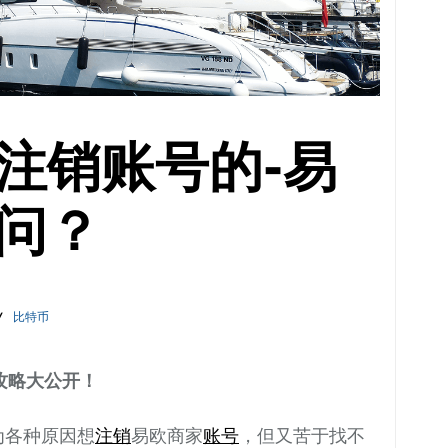
注销账号的-易
问？
比特币
攻略大公开！
为各种原因想
注销
易欧商家
账号
，但又苦于找不