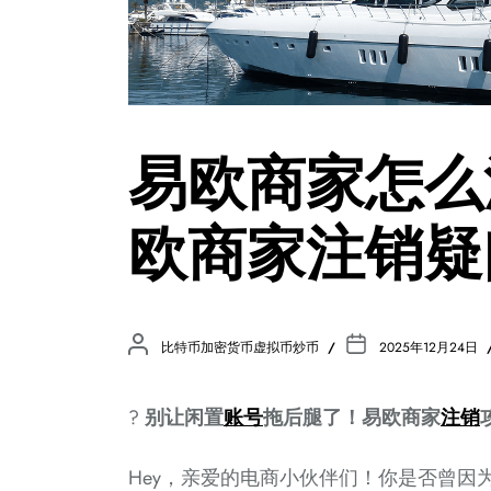
易欧商家怎么
欧商家注销疑
比特币加密货币虚拟币炒币
2025年12月24日
?
别让闲置
账号
拖后腿了！易欧商家
注销
Hey，亲爱的电商小伙伴们！你是否曾因