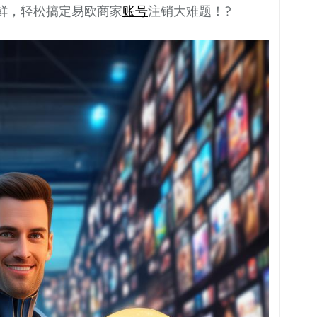
鲜，轻松搞定易欧商家
账号
注销大难题！?