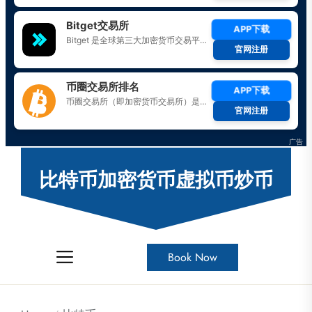
Skip
to
比特币加密货币虚拟币炒币
the
content
Book Now