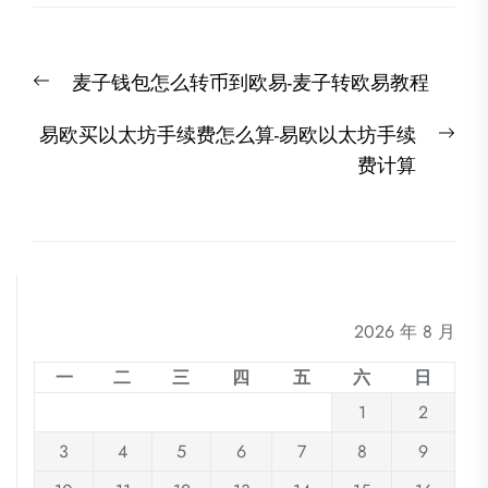
文
Previous
麦子钱包怎么转币到欧易-麦子转欧易教程
章
post:
导
Nex
易欧买以太坊手续费怎么算-易欧以太坊手续
航
post
费计算
2026 年 8 月
一
二
三
四
五
六
日
1
2
3
4
5
6
7
8
9