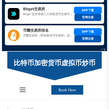
Skip
to
比特币加密货币虚拟币炒币
the
content
Book Now