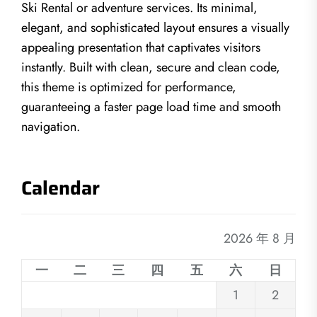
Ski Rental or adventure services. Its minimal,
elegant, and sophisticated layout ensures a visually
appealing presentation that captivates visitors
instantly. Built with clean, secure and clean code,
this theme is optimized for performance,
guaranteeing a faster page load time and smooth
navigation.
Calendar
2026 年 8 月
一
二
三
四
五
六
日
1
2