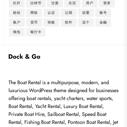
杠杆
比特币
注册
生活
用户
登录
粉丝
网络
认证
让我
设置
账号
账户
货币
转账
软件
这个
金融
钱包
银行卡
The Boat Rental is a multipurpose, modern, and
luxurious WordPress theme designed for businesses
offering boat rentals, yacht charters, water sports,
Boat Rental, Yacht Rental, Luxury Boat Rental,
Private Boat Hire, Sailboat Rental, Speed Boat
Rental, Fishing Boat Rental, Pontoon Boat Rental, Jet