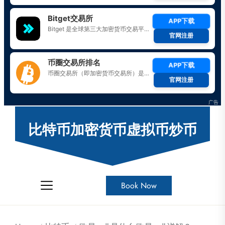
Skip
to
比特币加密货币虚拟币炒币
the
content
Book Now