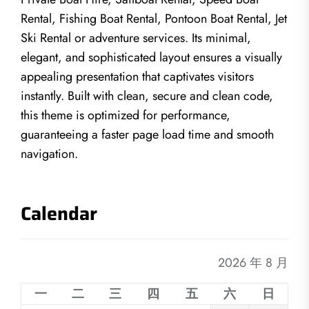
Rental, Fishing Boat Rental, Pontoon Boat Rental, Jet
Ski Rental or adventure services. Its minimal,
elegant, and sophisticated layout ensures a visually
appealing presentation that captivates visitors
instantly. Built with clean, secure and clean code,
this theme is optimized for performance,
guaranteeing a faster page load time and smooth
navigation.
Calendar
2026 年 8 月
一
二
三
四
五
六
日