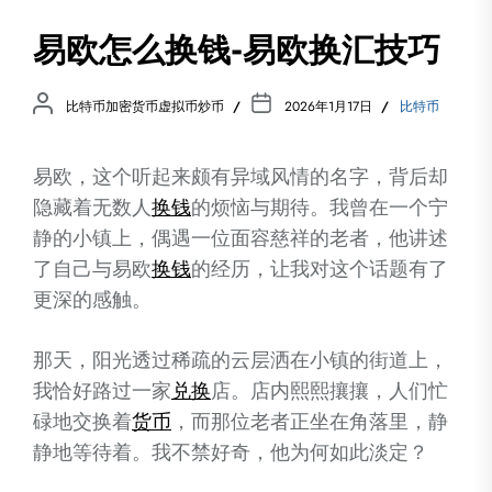
易欧怎么换钱-易欧换汇技巧
比特币加密货币虚拟币炒币
2026年1月17日
比特币
易欧，这个听起来颇有异域风情的名字，背后却
隐藏着无数人
换钱
的烦恼与期待。我曾在一个宁
静的小镇上，偶遇一位面容慈祥的老者，他讲述
了自己与易欧
换钱
的经历，让我对这个话题有了
更深的感触。
那天，阳光透过稀疏的云层洒在小镇的街道上，
我恰好路过一家
兑换
店。店内熙熙攘攘，人们忙
碌地交换着
货币
，而那位老者正坐在角落里，静
静地等待着。我不禁好奇，他为何如此淡定？