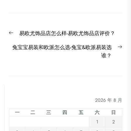
文
Previous
易欧尤饰品店怎么样-易欧尤饰品店评价？
章
post:
导
Nex
兔宝宝易装和欧派怎么选-兔宝&欧派易装选
航
post
谁？
2026 年 8 月
一
二
三
四
五
六
日
1
2