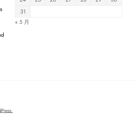
s
31
« 5 月
ad
Press.