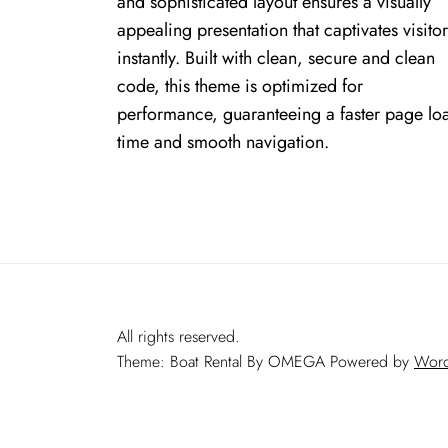
and sophisticated layout ensures a visually
appealing presentation that captivates visitor
instantly. Built with clean, secure and clean
code, this theme is optimized for
performance, guaranteeing a faster page lo
time and smooth navigation.
All rights reserved.
Theme: Boat Rental By
OMEGA
Powered by
Word