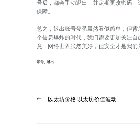
号后，都会手动退出，并定期更改密码。
保障。
总之，退出账号登录虽然看似简单，但背
个信息爆炸的时代，我们需要更加关注自
竟，网络世界虽然美好，但安全才是我们
账号
,
退出
文
Previous
以太坊价格-以太坊价值波动
章
post:
导
航