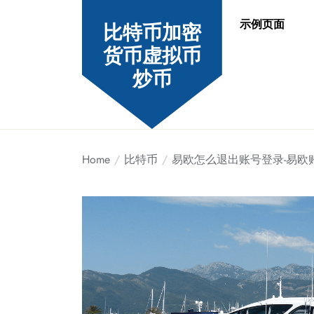
Skip
示例页面
to
比特币加密
the
货币虚拟币
content
炒币
Home
比特币
易欧怎么退出账号登录-易欧