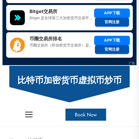
Skip
to
比特币加密货币虚拟币炒币
the
content
Book Now