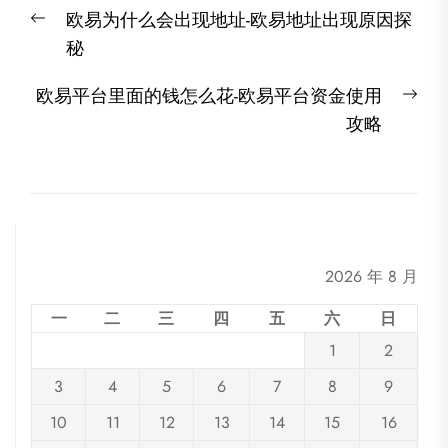
文
Previous
欧易为什么会出现地址-欧易地址出现原因探
章
post:
秘
导
航
Nex
欧易平台里面的钱怎么花-欧易平台资金使用
post
攻略
2026 年 8 月
一
二
三
四
五
六
日
1
2
3
4
5
6
7
8
9
10
11
12
13
14
15
16