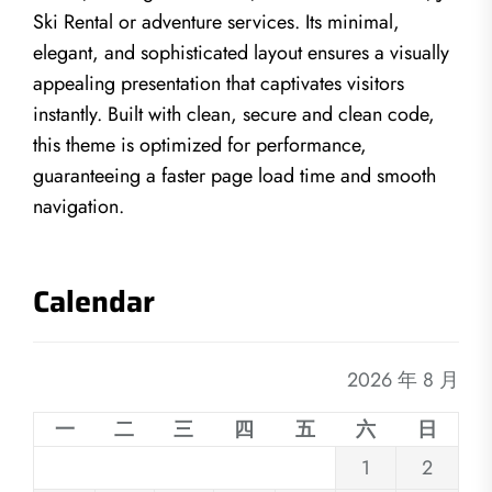
Ski Rental or adventure services. Its minimal,
elegant, and sophisticated layout ensures a visually
appealing presentation that captivates visitors
instantly. Built with clean, secure and clean code,
this theme is optimized for performance,
guaranteeing a faster page load time and smooth
navigation.
Calendar
2026 年 8 月
一
二
三
四
五
六
日
1
2