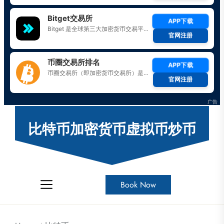
Skip
to
比特币加密货币虚拟币炒币
the
content
Book Now