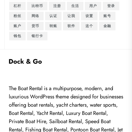
杠杆
比特币
注册
生活
用户
登录
粉丝
网络
认证
让我
设置
账号
账户
货币
转账
软件
这个
金融
钱包
银行卡
The Boat Rental is a multipurpose, modern, and
luxurious WordPress theme designed for businesses
offering boat rentals, yacht charters, water sports,
Boat Rental, Yacht Rental, Luxury Boat Rental,
Private Boat Hire, Sailboat Rental, Speed Boat
Rental, Fishing Boat Rental, Pontoon Boat Rental, Jet