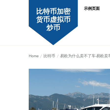
Skip
示例页面
to
比特币加密
the
货币虚拟币
content
炒币
Home
比特币
易欧为什么卖不了车-易欧卖