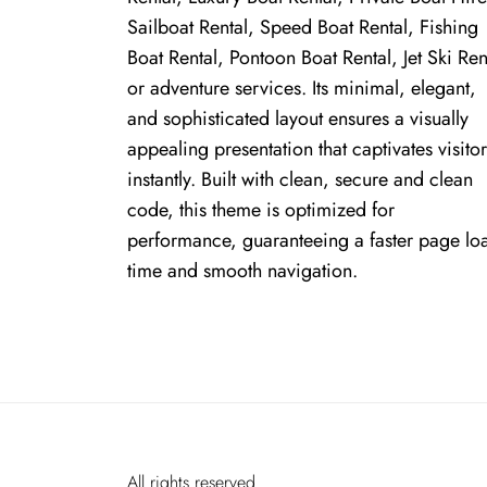
Sailboat Rental, Speed Boat Rental, Fishing
Boat Rental, Pontoon Boat Rental, Jet Ski Ren
or adventure services. Its minimal, elegant,
and sophisticated layout ensures a visually
appealing presentation that captivates visitor
instantly. Built with clean, secure and clean
code, this theme is optimized for
performance, guaranteeing a faster page lo
time and smooth navigation.
All rights reserved.