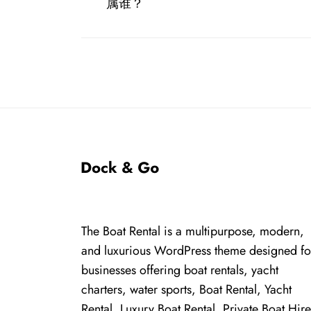
章
post:
属谁？
导
航
The Boat Rental is a multipurpose, modern,
and luxurious WordPress theme designed fo
businesses offering boat rentals, yacht
charters, water sports, Boat Rental, Yacht
Rental, Luxury Boat Rental, Private Boat Hire