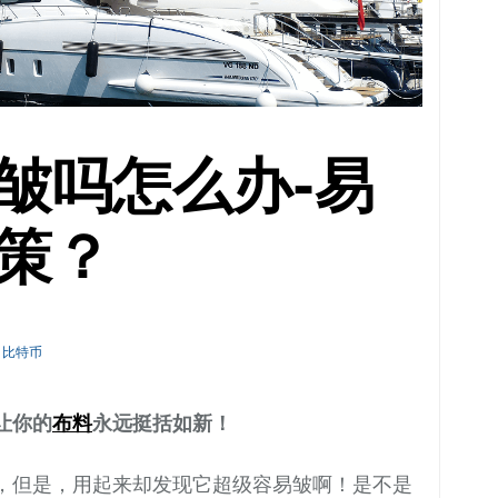
皱吗怎么办-易
策？
比特币
让你的
布料
永远挺括如新！
，但是，用起来却发现它超级容易皱啊！是不是