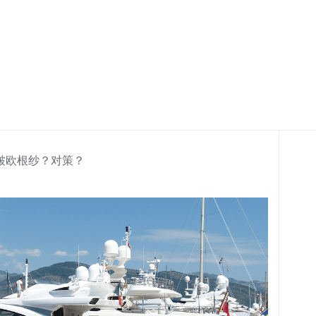
皱欧根纱？对策？