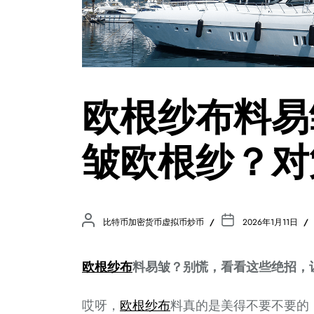
欧根纱布料易
皱欧根纱？对
比特币加密货币虚拟币炒币
2026年1月11日
欧根
纱布
料易皱？别慌，看看这些绝招，
哎呀，
欧根
纱布
料真的是美得不要不要的