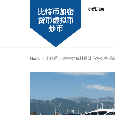
Skip
示例页面
to
比特币加密
the
货币虚拟币
content
炒币
Home
比特币
欧根纱布料易皱吗怎么办-易