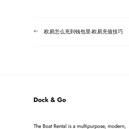
文
Previous
欧易怎么充到钱包里-欧易充值技巧
章
post:
导
航
The Boat Rental is a multipurpose, modern,