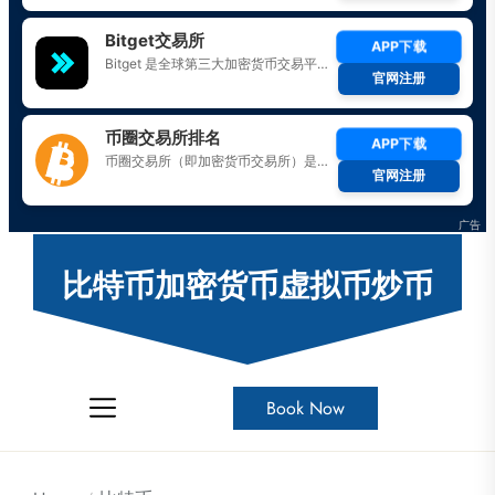
Skip
to
比特币加密货币虚拟币炒币
the
content
Book Now