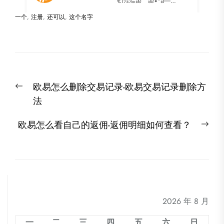
一个
,
注册
,
还可以
,
这个名字
文
Previous
欧易怎么删除交易记录-欧易交易记录删除方
章
post:
法
导
航
Nex
欧易怎么看自己的返佣-返佣明细如何查看？
post
2026 年 8 月
一
二
三
四
五
六
日