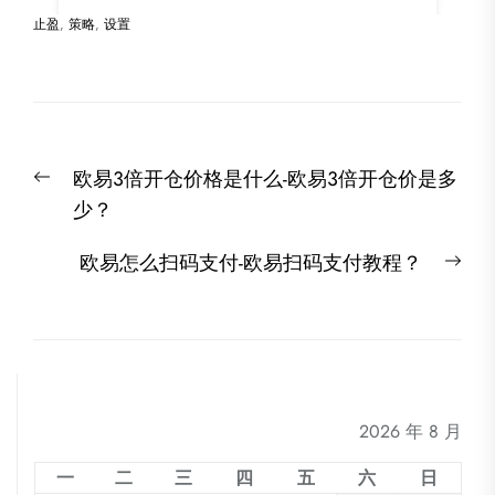
止盈
,
策略
,
设置
文
Previous
欧易3倍开仓价格是什么-欧易3倍开仓价是多
章
post:
少？
导
航
Nex
欧易怎么扫码支付-欧易扫码支付教程？
post
2026 年 8 月
一
二
三
四
五
六
日