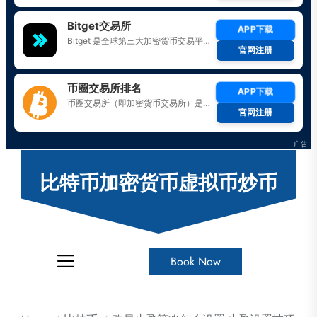
Skip
to
比特币加密货币虚拟币炒币
the
content
Book Now