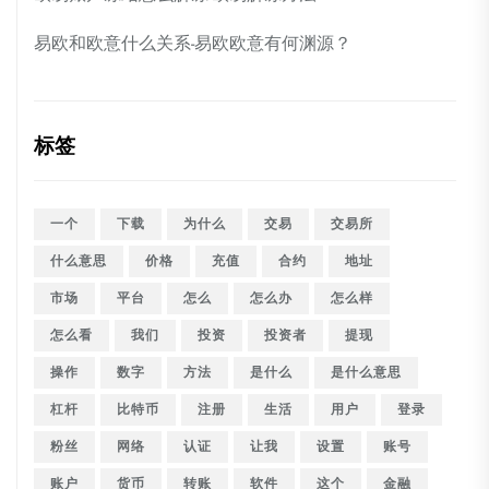
易欧和欧意什么关系-易欧欧意有何渊源？
标签
一个
下载
为什么
交易
交易所
什么意思
价格
充值
合约
地址
市场
平台
怎么
怎么办
怎么样
怎么看
我们
投资
投资者
提现
操作
数字
方法
是什么
是什么意思
杠杆
比特币
注册
生活
用户
登录
粉丝
网络
认证
让我
设置
账号
账户
货币
转账
软件
这个
金融