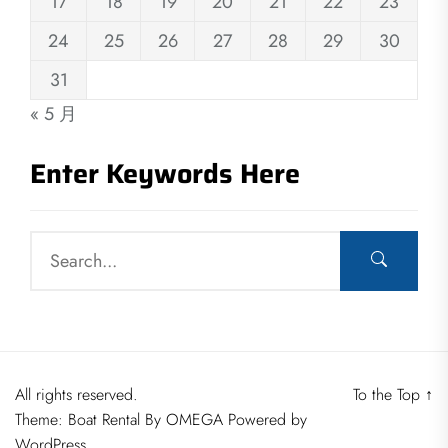
17
18
19
20
21
22
23
24
25
26
27
28
29
30
31
« 5 月
Enter Keywords Here
All rights reserved.
To the Top
↑
Theme: Boat Rental By
OMEGA
Powered by
WordPress.