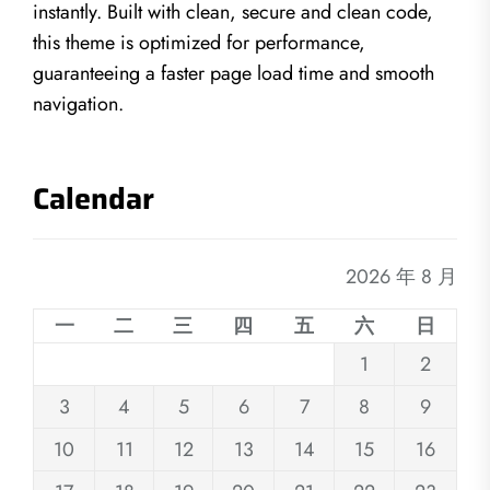
instantly. Built with clean, secure and clean code,
this theme is optimized for performance,
guaranteeing a faster page load time and smooth
navigation.
Calendar
2026 年 8 月
一
二
三
四
五
六
日
1
2
3
4
5
6
7
8
9
10
11
12
13
14
15
16