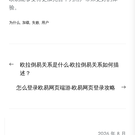
验。
为什么
,
加载
,
失败
,
用户
文
Previous
欧拉倒易关系是什么-欧拉倒易关系如何描
章
post:
述？
导
航
Nex
怎么登录欧易网页端游-欧易网页登录攻略
post
2026 年 8 月