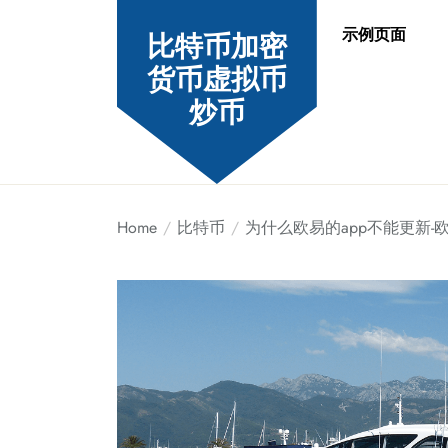
Skip
示例页面
to
比特币加密
the
货币虚拟币
content
炒币
Home
比特币
为什么欧易的app不能更新-