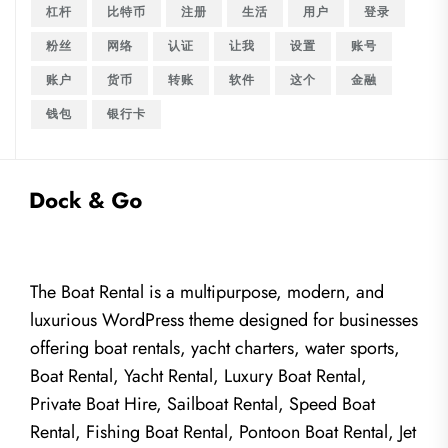
杠杆
比特币
注册
生活
用户
登录
粉丝
网络
认证
让我
设置
账号
账户
货币
转账
软件
这个
金融
钱包
银行卡
The Boat Rental is a multipurpose, modern, and
luxurious WordPress theme designed for businesses
offering boat rentals, yacht charters, water sports,
Boat Rental, Yacht Rental, Luxury Boat Rental,
Private Boat Hire, Sailboat Rental, Speed Boat
Rental, Fishing Boat Rental, Pontoon Boat Rental, Jet