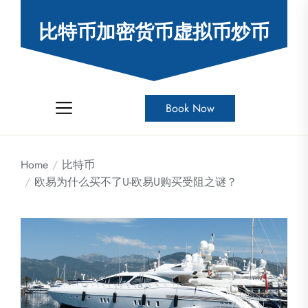
Skip
to
比特币加密货币虚拟币炒币
the
content
Book Now
Home
比特币
欧易为什么买不了U-欧易U购买受阻之谜？