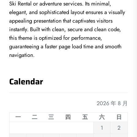
Ski Rental or adventure services. Its minimal,
elegant, and sophisticated layout ensures a visually
appealing presentation that captivates visitors
instantly. Built with clean, secure and clean code,
this theme is optimized for performance,
guaranteeing a faster page load time and smooth
navigation.
Calendar
2026 年 8 月
一
二
三
四
五
六
日
1
2