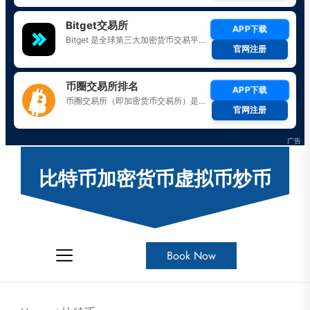
Skip
to
比特币加密货币虚拟币炒币
the
content
Book Now