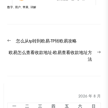
数字
,
用户
,
苹果
,
详解
文
Previous
怎么从tp转到欧易-TP转欧易攻略
章
post:
导
Nex
欧易怎么查看收款地址-欧易查看收款地址方
航
post
法
2026 年 8 月
一
二
三
四
五
六
日