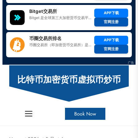
Skip
to
比特币加密货币虚拟币炒币
the
content
Book Now