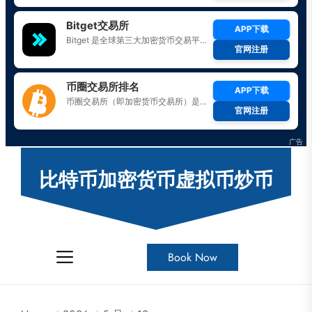
Skip
to
比特币加密货币虚拟币炒币
the
content
Book Now