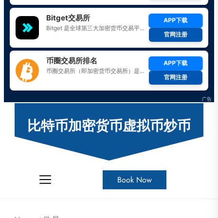
Skip
to
比特币加密货币虚拟币炒币
the
content
Book Now