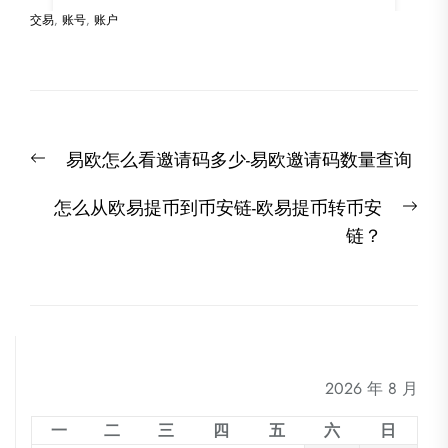
交易
,
账号
,
账户
文
Previous
易欧怎么看邀请码多少-易欧邀请码数量查询
章
post:
导
Nex
怎么从欧易提币到币安链-欧易提币转币安
航
post
链？
2026 年 8 月
一
二
三
四
五
六
日