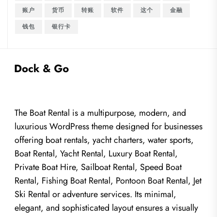
账户
货币
转账
软件
这个
金融
钱包
银行卡
The Boat Rental is a multipurpose, modern, and
luxurious WordPress theme designed for businesses
offering boat rentals, yacht charters, water sports,
Boat Rental, Yacht Rental, Luxury Boat Rental,
Private Boat Hire, Sailboat Rental, Speed Boat
Rental, Fishing Boat Rental, Pontoon Boat Rental, Jet
Ski Rental or adventure services. Its minimal,
elegant, and sophisticated layout ensures a visually