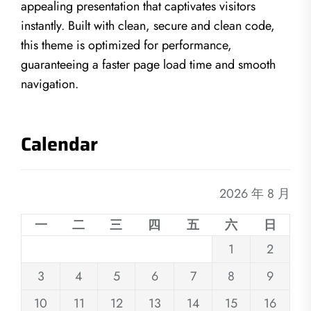
appealing presentation that captivates visitors
instantly. Built with clean, secure and clean code,
this theme is optimized for performance,
guaranteeing a faster page load time and smooth
navigation.
Calendar
2026 年 8 月
一
二
三
四
五
六
日
1
2
3
4
5
6
7
8
9
10
11
12
13
14
15
16