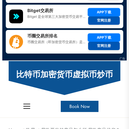
Skip
to
比特币加密货币虚拟币炒币
the
content
Book Now