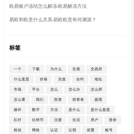
欧易账户冻结怎么解冻-欧易解冻方法
易欧和欧意什么关系-易欧欧意有何渊源？
标签
一个
下载
为什么
交易
交易所
什么意思
价格
充值
合约
地址
市场
平台
怎么
怎么办
怎么样
怎么看
我们
投资
投资者
提现
操作
数字
方法
是什么
是什么意思
杠杆
比特币
注册
生活
用户
登录
粉丝
网络
认证
让我
设置
账号