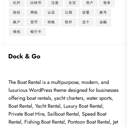
杠杆
比特币
注册
生活
用户
登录
粉丝
网络
认证
让我
设置
账号
账户
货币
转账
软件
这个
金融
钱包
银行卡
The Boat Rental is a multipurpose, modern, and
luxurious WordPress theme designed for businesses
offering boat rentals, yacht charters, water sports,
Boat Rental, Yacht Rental, Luxury Boat Rental,
Private Boat Hire, Sailboat Rental, Speed Boat
Rental, Fishing Boat Rental, Pontoon Boat Rental, Jet