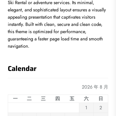
Ski Rental or adventure services. Its minimal,
elegant, and sophisticated layout ensures a visually
appealing presentation that captivates visitors
instantly. Built with clean, secure and clean code,
this theme is optimized for performance,
guaranteeing a faster page load time and smooth
navigation.
Calendar
2026 年 8 月
一
二
三
四
五
六
日
1
2