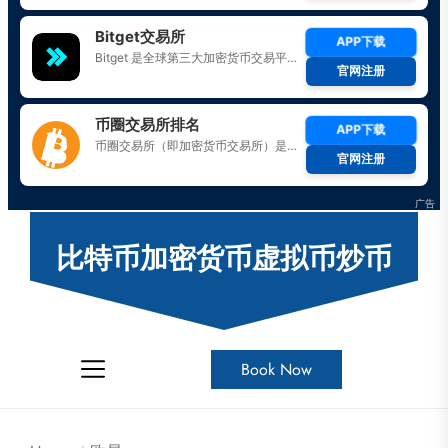
Skip
to
比特币加密货币虚拟币炒币
the
content
Book Now