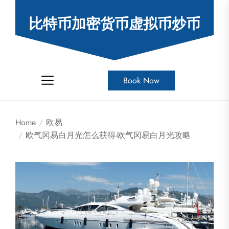
Skip
to
比特币加密货币虚拟币炒币
the
content
Book Now
Home
欧易
欧气冈易白月光怎么获得-欧气冈易白月光攻略