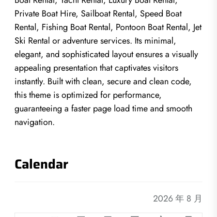
Boat Rental, Yacht Rental, Luxury Boat Rental,
Private Boat Hire, Sailboat Rental, Speed Boat
Rental, Fishing Boat Rental, Pontoon Boat Rental, Jet
Ski Rental or adventure services. Its minimal,
elegant, and sophisticated layout ensures a visually
appealing presentation that captivates visitors
instantly. Built with clean, secure and clean code,
this theme is optimized for performance,
guaranteeing a faster page load time and smooth
navigation.
Calendar
2026 年 8 月